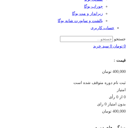
جوراب یوگا
زیرانداز و مت یوگا
بالشت و ساپورت شانه یوگا
حساب کاربری
جستجو
0
تومان
0
سبد خريد
قیمت :
400,000
تومان
ثبت نام دوره متوقف شده است
امتیاز
0
از
0
رأی
بدون امتیاز
0 رای
400,000
تومان
ویژگی های دوره