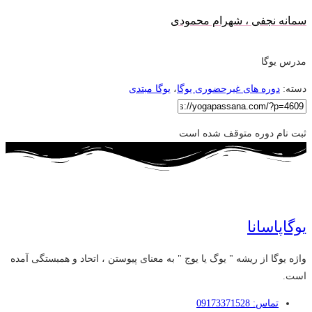
سمانه نجفی ، شهرام محمودی
مدرس یوگا
دسته:
دوره های غیرحضوری یوگا
،
یوگا مبتدی
ثبت نام دوره متوقف شده است
یوگاپاسانا
واژه یوگا از ریشه " یوگ یا یوج " به معنای پیوستن ، اتحاد و همبستگی آمده
است.
تماس: 09173371528