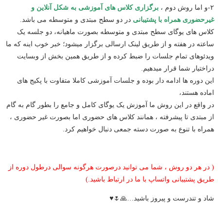
۲-و اما روش دوم ،
برگزاری کلاس های آموزشی به شکل آنلاین و
غیرحضوری همراه با پشتیبانی
در دو سطح مبتدی و متوسطه می باشد.
کلاس های یوگای سطح مبتدی و متوسطه بصورت ماهیانه، دو جلسه یک
ساعته در هفته و از طریق لینک ارسالی برگزار میشود؛ خبر خوب اینه که ما
ویدئوهای تمام جلسات را ضبط کرده و از طریق همین بخش از وبسایت
دراختیار شما قرار میدهیم.
این دوره ها ادامه دار بوده و جلسات آموزشی کاملا متفاوت با پکیج های
اماده هستند،
در واقع در این روش ما آموزش یک یوگای کامل و جامع را بطور گام به گام
از مبتدی تا پیشرفته ، همانند کلاس های حضوری اما بصورت غیر حضوری ،
همراه با تنوع به صورت دسته جمعی دنبال خواهیم کرد.
( در هر دو روش ، شما می توانید درصورت هرگونه سوالی درطول دوره از
طریق پشتیبانی واتساپ با ما در ارتباط باشید.)
شاد و تندرست و پیروز باشید…🙏🌷♥️