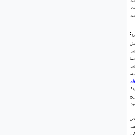
:
یش
شما
د.
ته،
ای
د!.
یج
ید.
حی
ید.
ش