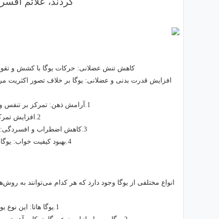
کردند، علائم افس
کاهش تنش عضلانی: حرکات یوگا با کشش و تقویت 
افزایش قدرت بدنی و عضلانی: یوگا بر خلاف تصور اکثریت مرد
1.آرامش ذهن: تمرکز بر تنفس و حرکات در یوگا، به آرام شدن ذهن و رها شدن افکار منفی و مزاحم کمک می‌کند.
2.افزایش تمرکز: یوگا با تقویت ذهن‌آگاهی، به افزایش تمرکز و توجه در لحظه حال کمک می‌کند.
3.کاهش اضطراب و افسردگی: یوگا با ایجاد آرامش و تعادل درونی، به کاهش اضطراب و افسردگی کمک می‌کند.
4.بهبود کیفیت خواب: یوگا با کاهش استرس و اضطراب، به بهبود کیفیت خواب و رفع بی‌خوابی کمک می‌کند.
انواع مختلفی از یوگا وجود دارد که هر کدام می‌توانند به روش
1.یوگا هاتا: این نوع یوگا تمرکز زیادی بر تنفس و حرکات کششی دارد و برای افراد مبتدی مناسب است.