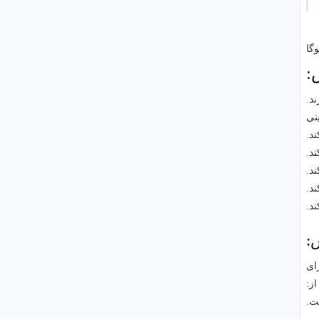
:
د.
نی
د.
:
ای
ز: