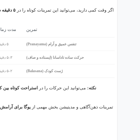
اگر وقت کمی دارید، می‌توانید این تمرینات کوتاه را در
۵ دقیقه در خانه یا محل کار
تمرین
مدت زما
تنفس عمیق و آرام (Pranayama)
۵ دقیقه
حرکت ساده تاداسانا (ایستاده و صاف)
۳–۵ دقیقه
ژست کودک (Balasana)
۲–۵ دقیقه
نکته:
می‌توانید این حرکات را در
استراحت کوتاه بین کا
تمرینات ذهن‌آگاهی و مدیتیشن بخش مهمی از
یوگا برای آرامش