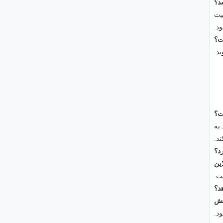
یت
د.
د:
به
د.
این
ت.
هش
د.