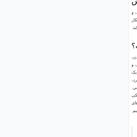
ش
 و
ار
د.
؟
ن،
 و
 یک
د،
ی.
کی
های
م.