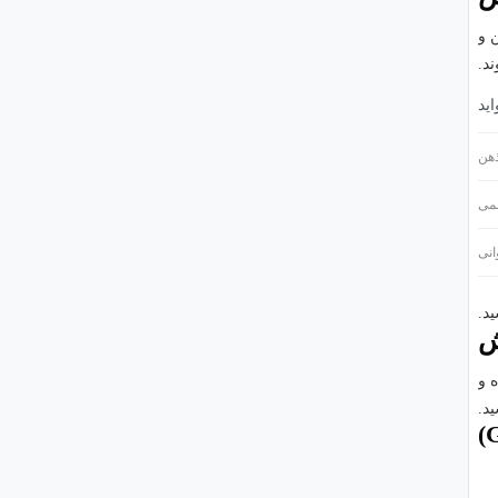
 و
د.
اید
هن
سمی
انی
د.
ش
ه و
د.