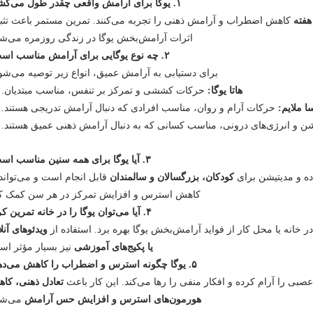
۱. یوگا برای آرامش واقعی چقدر طول می‌کشد؟
کاهش اضطراب و آرامش ذهنی را تجربه می‌کنند. تمرین مستمر باعث تثب
اثرات آرامش‌بخش یوگا در زندگی روزمره می‌شو
۲. چه نوع یوگایی برای آرامش مناسب است؟
برای دستیابی به آرامش عمیق، انواع زیر توصیه می‌شون
هاتا یوگا:
حرکات کششی و تمرکز بر تنفس، مناسب مبتدیان.
سا ملایم:
حرکات آرام و روان، مناسب افرادی که دنبال آرامش تدریجی هستند.
شن و انرژی‌های درونی، مناسب کسانی که به دنبال آرامش ذهنی عمیق هستند.
۳. آیا یوگا برای همه سنین مناسب است؟
ه و مدیتیشن برای
کودکان، بزرگسالان و سالمندان
قابل انجام است و می‌تواند 
کاهش استرس و افزایش تمرکز در هر سن کمک کن
۴. آیا می‌توان یوگا را در خانه تمرین کرد؟
ر خانه یا محل کار از فواید آرامش‌بخش یوگا بهره برد. استفاده از
ویدئوهای آنل
یا پکیج‌های آموزشی
نیز بسیار مؤثر اس
۵. یوگا چگونه استرس و اضطراب را کاهش می‌دهد؟
عصبی را آرام کرده و افکار منفی را رها می‌کند. این کار باعث
تعادل ذهنی، کا
هورمون‌های استرس و افزایش حس آرامش
می‌شو