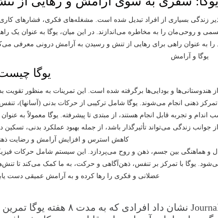
وگا: سفری به سوی آرامش و رهایی از تن
ذیر زندگی بسیاری از افراد تبدیل شده است. مشغله‌های فکری، فشارهای کاری،
 و روحی‌مان را به مخاطره می‌اندازند. در این میان، یوگا به عنوان یک راهک
د را به عنوان راهی برای رهایی از تنش و رسیدن به آرامش درونی معرفی می‌کن
یوگا چیست
هندوستانی‌ها و بودایی‌ها برگرفته شده است. این تمرینات به منظور تقویت بد
کز ذهنی انجام می‌شوند. یوگا شامل ترکیبی از حرکات بدنی (آسانها)، تنفس،
اندام و تجربه قابل انجام هستند، از مبتدی تا پیشرفته. یوگا معمولاً به عنوان
انب زندگی می‌تواند تأثیرگذار باشد، از جمله بهبود عملکرد بدنی، تسکین در
کاهش استرس و افزایش آرامش و رضایت ذهن
ادل و هماهنگی بین جسم، ذهن و روح می‌پردازد. این سیستم شامل حرکات فیزی
 می‌شود. یوگا با تمرکز بر تنفس، ذهن‌آگاهی و حرکت، به ما کمک می‌کند تا تنش‌
عضلانی و فکری را رها کرده و به آرامش عمیقی دست یابی
Journa
نشان داد افرادی که به مدت ۸ هفته یوگا تمرین