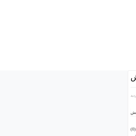
ش
)
0
(