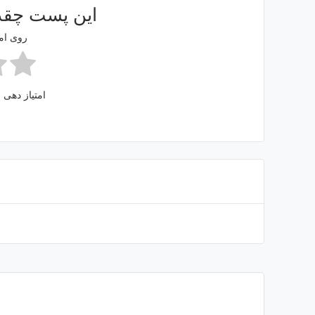
این پست چقدر
روی امت
امتیاز دهی