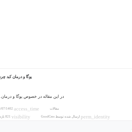
یوگا و درمان کبد چر
در این مقاله در خصوص یوگا و درمان
access_time
مقالات
4/07/1402
visibility
perm_identity
ارسال شده توسط
GoodCms
821 بازدید