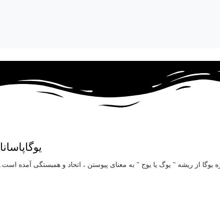
یوگاپاسانا
ه یوگا از ریشه " یوگ یا یوج " به معنای پیوستن ، اتحاد و همبستگی آمده است.