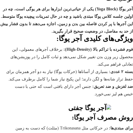
آجر یوگا (Yoga Block) یکی از حیاتی‌ترین ابزارها برای هر یوگی است، چه در
اولین جلسه کلاس یوگا مبتدی باشید و چه در حال تمرینات پیچیده یوگا متوسط.
این آجرها با پر کردن فاصله بین بدن و زمین، اجازه می‌دهند تا بدون فشار بیش
از حد به مفاصل، در وضعیت صحیح قرار بگیرید.
ویژگی‌های کلیدی آجر یوگا:
فوم فشرده با تراکم بالا (High-Density):
برخلاف آجرهای معمولی، این
محصول زیر وزن بدن تغییر شکل نمی‌دهد و ثبات کامل را در پوزیشن‌های
تعادلی فراهم می‌کند.
بسته ۲ عددی:
بسیاری از آساناها (حرکات یوگا) نیاز به دو آجر همزمان برای
حفظ تراز شانه‌ها و لگن دارند؛ این پکیج نیاز شما را کامل برطرف می‌کند.
ضد لغزش و ضد تعریق:
جنس آجر دارای بافتی است که حتی با دست
خیس هم لیز نمی‌خورد.
روش مصرف آجر یوگا:
برای مبتدی‌ها:
در حرکاتی مثل Trikonasana (مثلث) که دست به زمین