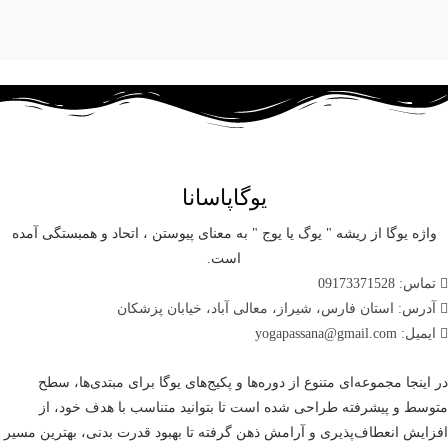
یوگاپاسانا
واژه یوگا از ریشه " یوگ یا یوج " به معنای پیوستن ، اتحاد و همبستگی آمده
است.
تماس: 09173371528
آدرس: استان فارس، شیراز، معالی آباد، خیابان پزشکان
ایمیل: yogapassana@gmail.com
در اینجا مجموعه‌ای متنوع از دوره‌ها و پکیج‌های یوگا برای مبتدی‌ها، سطح
متوسط و پیشرفته طراحی شده است تا بتوانید متناسب با هدف خود، از
افزایش انعطاف‌پذیری و آرامش ذهن گرفته تا بهبود قدرت بدنی، بهترین مسیر