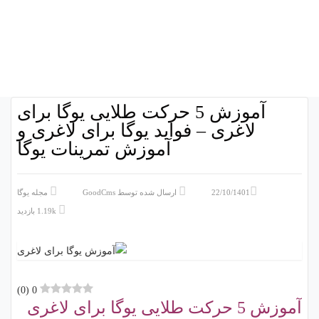
آموزش 5 حرکت طلایی یوگا برای
لاغری – فواید یوگا برای لاغری و
آموزش تمرینات یوگا
22/10/1401
ارسال شده توسط
GoodCms
مجله یوگا
1.19k بازدید
)
0
(
0
آموزش 5 حرکت طلایی یوگا برای لاغری