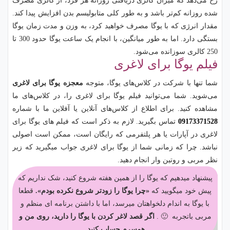
رخ می‌دهد که میزان کالری دریافتی روزانه هر فرد، از کالری مصرف
شده روزانه کم‌تر باشد و به طور کلی متابولیسم بدن افزایش پیدا کند.
مقدار انرژی که با یوگا مصرف خواهید کرد، به وزن و مدت زمان یوگا
بستگی دارد. اما به طور میانگین، با انجام یک ساعت یوگا حدود 300 تا
250 کالری سوزانده می‌شود.
فیلم یوگا برای لاغری
شما تنها با شرکت در کلاس‌های یوگا، متوجه
معجزه یوگا برای لاغری
می‌شوید. شما می‌توانید فیلم یوگا برای لاغری را، در کلاس‌های ما
مشاهده کنید. برای اطلاع از کلاس‌های آنلاین یا آفلاین ما با شماره
09173371528
تماس بگیرید. لازم به ذکر است که فیلم های یوگا برای
لاغری در آپارات یا هر پلتفرمی که رایگان است، ممکن است اصولی
نباشد. چرا که زمانی شما از یوگا برای لاغری جواب میگیرید که زیر
نظر مربی و روتین وار انجام دهید.
پیشنهاد میدهیم که یوگا را از همین هفته شروع کنید، شک نداریم که
پیش خود میگویید که
«چرا یوگا را زودتر شروع نکرده بودم».
قطعا
با یوگا به اندام دلخواهتان میرسد، اما با داشتن برنامه ای منظم و
مربی باتجربه 🙂 .
اگر قصد لاغر کردن با یوگا را دارید، روی من و
همسرم حساب کنید.