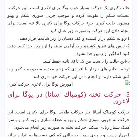
حالت کبری یک حرکت بسیار خوب یوگا برای لاغری است. این حرکت،
عضلات شکم را تقویت کرده و موجب چربی سوزی شکم و پهلو
میشود. حالت کبری جزء حرکات یوگا برای لاغری بالا تنه است. برای
انجام دادن این حرکت به‌صورت زیر عمل کنید.
1-رو به شکم دراز کشیده و کف دستان را زیر شانه‌ها قرار دهید.
2- نفس های عمیق کشیده و به آرامی سینه را از زمین جدا کنید. دقت
کنید که لگن از زمین جدا نشود.
3-این حالت را 5 ست بین 15 تا 30 ثانیه حفظ کنید.
توجه : خانم های باردار یا افرادی كه زخم معده، مصدومیت كمر و یا
فتق شکم دارند از انجام دادن این حركت خود داری کنند.
5- حركت تخته (كومباك اسانا) در یوگا برای
لاغری
حرکت کومباک آسانا جز حرکات طلایی یوگا برای لاغری است. این
حرکت به چربی سوزی شکم و پهو و عضله سازی بازو، کمر و باسن
کمک بسیار زیادی میکند. حرکت تخته به صورت زیر انجام می‌شود:
1-چهار دست و پا روی زمین به حالتی که کف دست‌ها به اندازه شانه