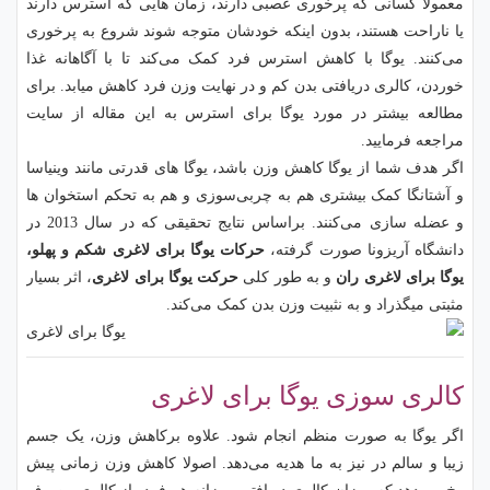
معمولا کسانی که پرخوری عصبی دارند، زمان هایی که استرس دارند
یا ناراحت هستند، بدون اینکه خودشان متوجه شوند شروع به پرخوری
می‌کنند. یوگا با کاهش استرس فرد کمک می‌کند تا با آگاهانه غذا
خوردن، کالری دریافتی بدن کم و در نهایت وزن فرد کاهش میابد. برای
مطالعه بیشتر در مورد یوگا برای استرس به این مقاله از سایت
مراجعه فرمایید.
اگر هدف شما از یوگا کاهش وزن باشد، یوگا های قدرتی مانند وینیاسا
و آشتانگا کمک بیشتری هم به چربی‌سوزی و هم به تحکم استخوان ها
و عضله سازی می‌کنند. براساس نتایج تحقیقی که در سال 2013 در
دانشگاه آریزونا صورت گرفته،
حرکات یوگا برای لاغری شکم و پهلو،
یوگا برای لاغری ران
و به طور کلی
حرکت
یوگا برای لاغری
، اثر بسیار
مثبتی میگذراد و به نثبیت وزن بدن کمک می‌کند.
کالری سوزی یوگا برای لاغری
اگر یوگا به صورت منظم انجام شود. علاوه برکاهش وزن، یک جسم
زیبا و سالم در نیز به ما هدیه می‌دهد. اصولا کاهش وزن زمانی پیش