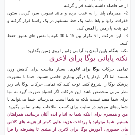
از هم فاصله داشته باشند قرار گرفته.
2- همزمان پاها را به عقب برده و مانند تصویر، سر، گردن، ستون
فقرات، رانها و پاها مانند یک خط مستقیم در یک راستا قرار گرفته و
تنها پنجه پا زمین را لمس کند.
3- این حرکت را 5 تکرار بین 15 تا 30 ثانیه با نفس های عمیق حفظ
کنید.
نکته: هنگام پایین آمدن به آرامی زانو را روی زمین بگذارید
نکته پایانی یوگا برای لاغری
تمامی حرکات
یوگا برای لاغری
، بسیار مناسب برای کاهش وزن
هستند. اما اگر باردار یا درگیر بیماری خاصی هستید، حتما با مشورت
پزشک یوگا را شروع کنید. توجه کنید که تمامی حرکات یوگا باید زیر
نظر مربی متخصص باشد. این حرکات اگر اشتباه صورت گیرد نه تنها
برای شما مفید نیست بلکه به شما آسیب می‌رساند. شما می‌توانید با
شماره‌های موجود در سایت برای کسب اطلاعات بیشتر تماس بگیرید.
من و همسرم برای اینکه شما به اندام ایده آلتان برسانید، همراهتان
هستیم. شما میتوانید با پرداخت هزینه هایی کمتر از هزینه های کلاس
های حضوری، آموزش یوگا برای لاغری از مبتدی تا پیشرفته را فرا