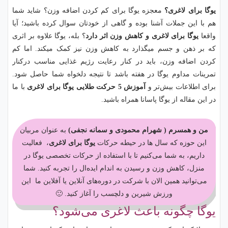
یوگا برای لاغری؟
معجزه یوگا برای کم کردن اضافه وزن؟ شاید شما
هم با این جملات آشنا بوده و گاهی از خودتان سوال کرده باشید؛ آیا
واقعا
یوگا برای لاغری و کاهش وزن اثر دارد
؟ بله، یوگا علاوه بر اثری
که بر ذهن و جسم میگذارد به کاهش وزن نیز کمک میکند. اما کم
کردن اضافه وزن، باید در کنار رعایت رژیم غذایی مناسب درکنار
تمرینات مداوم یوگا در هفته باشد تا نتیجه دلخواه شما حاصل شود.
برای اطلاعات بیش‌تر و
آموزش 5 حرکت طلایی یوگا برای لاغری
با ما
در این مقاله از یوگا پاسانا همراه باشید.
من و همسرم ( شهرام محمودی و سمانه نجفی)
به عنوان مربیان
این حوزه که سال ها در حیطه حرکات
یوگا برای لاغری
، فعالیت
داریم، به شما می‌کنیم تا با استفاده از حرکات تخصصی یوگا در
منزل، کاهش وزن و رسیدن به اندام ایده‌ال را تجربه کنید. شما
می‌توانید همین الان با شرکت در دوره‌های آنلاین یا آفلاین ما این
ورزش شیرین و دلچسب را آغاز کنید. 🙂
یوگا چگونه باعث لاغری می‌شود؟